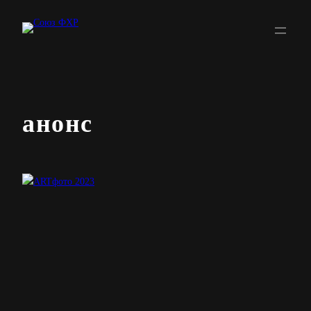
Перейти
к
содержимому
анонс