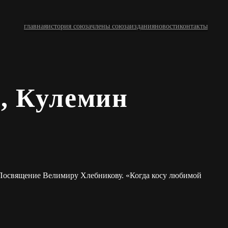
главная
история союза
члены союза
издания
новости
контакты
, Кулемин
Посвящение Велимиру Хлебникову. «Когда косу любимой