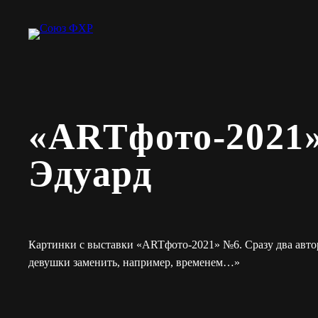
Перейти
к
содержимому
«АRTфото-2021»
Эдуард
Картинки с выставки «АRTфото-2021» №6. Сразу два авт
девушки заменить, например, временем…»