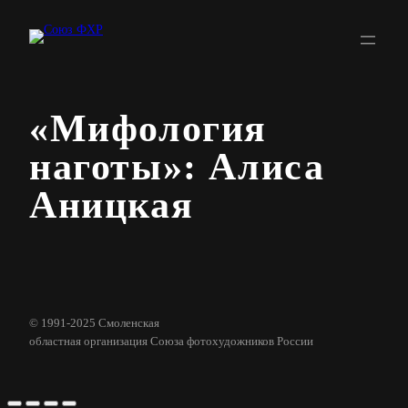
Перейти
к
содержимому
«Мифология
наготы»: Алиса
Аницкая
© 1991-2025 Смоленская
областная организация Союза фотохудожников России